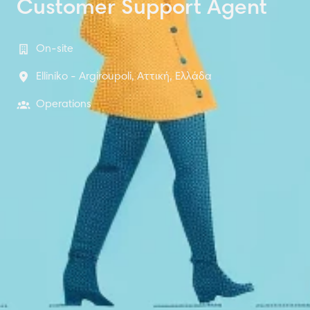
Customer Support Agent
On-site
Elliniko - Argiroupoli
,
Αττική
,
Ελλάδα
Operations