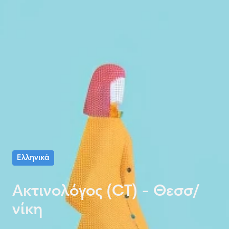
Ελληνικά
Ακτινολόγος (CT) - Θεσσ/
νίκη