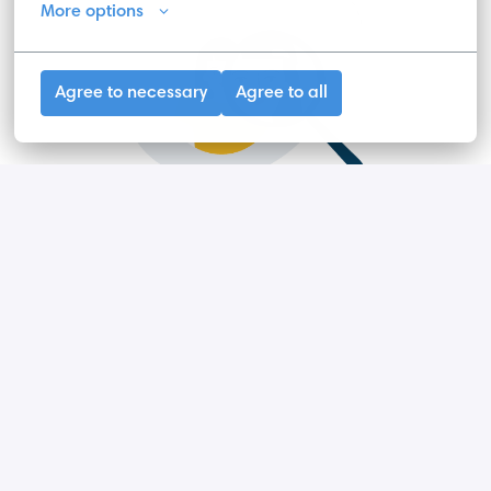
More options
Agree to necessary
Agree to all
Τελικό στάδιο
Φτάσατε στο τελευταίο στάδιο! Σε αυτή τη φάση, 
είμαστε έτοιμοι να συνεργαστούμε μαζί σας και σας 
προσκαλούμε σε μια τελική συζήτηση για να 
οριστικοποιήσουμε τη συμφωνία. Θα έχετε την ευκαιρία 
να γνωρίσετε όλη την ομάδα μας και να συζητήσουμε 
όλες τις λεπτομέρειες σε ένα φιλικό και επαγγελματικό 
περιβάλλον.