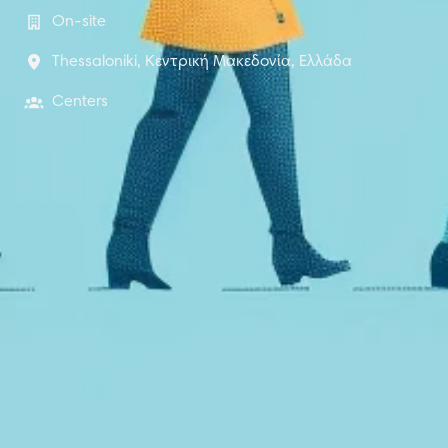
On-site
Thessaloniki
,
Κεντρική Μακεδονία
,
Ελλάδα
Centers